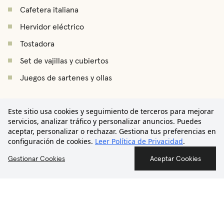
Cafetera italiana
Hervidor eléctrico
Tostadora
Set de vajillas y cubiertos
Juegos de sartenes y ollas
Plancha
€2.750
Tabla de planchar
Este sitio usa cookies y seguimiento de terceros para mejorar
/
mes
Desde
servicios, analizar tráfico y personalizar anuncios. Puedes
Tendedero
aceptar, personalizar o rechazar. Gestiona tus preferencias en
configuración de cookies.
Leer Política de Privacidad
.
Aspirador
Contáctanos
Gestionar Cookies
Aceptar Cookies
Secador de pelo
Detector de humo
Botiquín